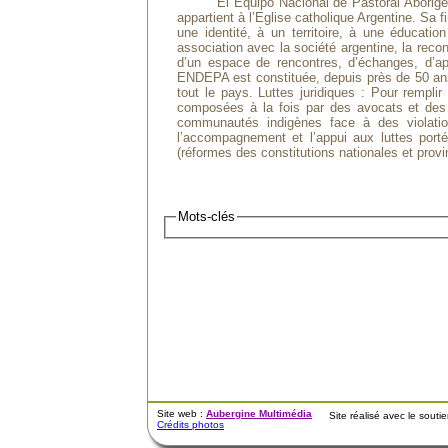
El Equipo Nacional de Pastoral Aborige
appartient à l’Eglise catholique Argentine. Sa f
une identité, à un territoire, à une éducation 
association avec la société argentine, la reco
d’un espace de rencontres, d’échanges, d’ap
ENDEPA est constituée, depuis près de 50 an
tout le pays. Luttes juridiques : Pour remp
composées à la fois par des avocats et des “p
communautés indigènes face à des violation
l’accompagnement et l’appui aux luttes porté
(réformes des constitutions nationales et provin
Mots-clés
Site web :
Aubergine Multimédia
Site réalisé avec le sout
Crédits photos