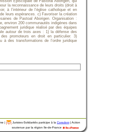
mission Episcopale de Pastoral Aborigen, qui
pour la reconnaissance de leurs droits (droit à
oir, à l’intérieur de l’église catholique et en
 de leurs espérances. c) Favoriser la création
saines de Pastoal Aborigen. Organisation :
cte, environ 200 communautés indigènes dans
pagnement juridique réalisé par des équipes
ule autour de trois axes : 1) la défense des
es promoteurs en droit en particulier. 3)
 à des transformations de l’ordre juridique
mme |
Juristes-Solidarités participe à la
Core
dem
| Action
soutenue par la région Ile-de-France