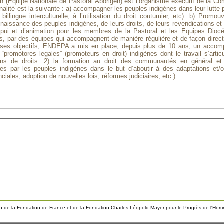
n (Equipe Nationale de Pastoral Aborigen) est l’organisme exécutif de la Co
inalité est la suivante : a) accompagner les peuples indigènes dans leur lutte 
billingue interculturelle, à l’utilisation du droit coutumier, etc). b) Promouv
nnaissance des peuples indigènes, de leurs droits, de leurs revendications et
pui et d’animation pour les membres de la Pastoral et les Equipes Diocé
s, par des équipes qui accompagnent de manière régulière et de façon dire
lir ses objectifs, ENDEPA a mis en place, depuis plus de 10 ans, un accom
romotores legales” (promoteurs en droit) indigènes dont le travail s’artic
s de droits. 2) la formation au droit des communautés en général et d
es par les peuples indigènes dans le but d’aboutir à des adaptations et/ou
ciales, adoption de nouvelles lois, réformes judiciaires, etc.).
ien de la Fondation de France et de la Fondation Charles Léopold Mayer pour le Progrès de l'Ho