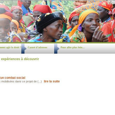
ent agir le droit ?
Carnet d’adresses
Pour aller plus loin...
 expériences à découvrir
’un combat social
lire la suite
mobilisées dans ce projet de (...)