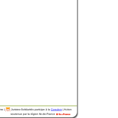
mme |
Juristes-Solidarités participe à la
Core
dem
| Action
soutenue par la région Ile-de-France