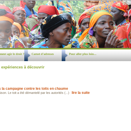
ent agir le droit ?
Carnet d’adresses
Pour aller plus loin...
 expériences à découvrir
s la campagne contre les toits en chaume
lire la suite
n. Le toit a été démantelé par les autorités (...)