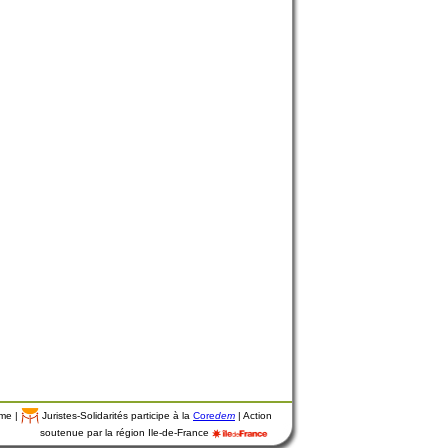
mme |
Juristes-Solidarités participe à la
Core
dem
| Action
soutenue par la région Ile-de-France