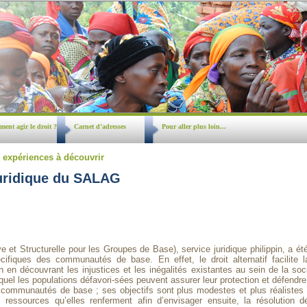
ent agir le droit ?
Carnet d’adresses
Pour aller plus loin...
 expériences à découvrir
uridique du SALAG
et Structurelle pour les Groupes de Base), service juridique philippin, a été
écifiques des communautés de base. En effet, le droit alternatif facilite
en découvrant les injustices et les inégalités existantes au sein de la socié
equel les populations défavori-sées peuvent assurer leur protection et défend
communautés de base ; ses objectifs sont plus modestes et plus réalistes :
 ressources qu’elles renferment afin d’envisager ensuite, la résolution 