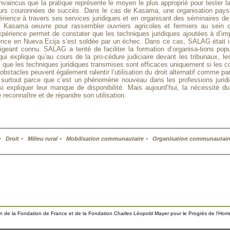
aincus que la pratique représente le moyen le plus approprié pour tester la 
urs couronnées de succès. Dans le cas de Kasama, une organisation paysanne
périence à travers ses services juridiques et en organisant des séminaires d
i, Kasama oeuvre pour rassembler ouvriers agricoles et fermiers au sein d’
 expérience permet de constater que les techniques juridiques ajoutées à d’im
rience en Nueva Ecija s’est soldée par un échec. Dans ce cas, SALAG était im
geant connu. SALAG a tenté de faciliter la formation d’organisa-tions popul
 qui explique qu’au cours de la pro-cédure judiciaire devant les tribunaux, 
nc que les techniques juridiques transmises sont efficaces uniquement si les
obstacles peuvent également ralentir l’utilisation du droit alternatif comme 
et surtout parce que c’est un phénomène nouveau dans les professions juridiq
si expliquer leur manque de disponibilité. Mais aujourd’hui, la nécessité du
e reconnaître et de répandre son utilisation.
-
-
-
-
Droit
Milieu rural
Mobilisation communautaire
Organisation communautair
ien de la Fondation de France et de la Fondation Charles Léopold Mayer pour le Progrès de l'Ho