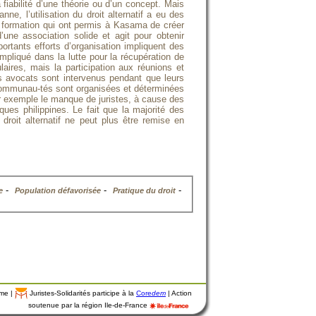
fiabilité d’une théorie ou d’un concept. Mais
, l’utilisation du droit alternatif a eu des
e formation qui ont permis à Kasama de créer
une association solide et agit pour obtenir
portants efforts d’organisation impliquent des
pliqué dans la lutte pour la récupération de
aires, mais la participation aux réunions et
les avocats sont intervenus pendant que leurs
 communau-tés sont organisées et déterminées
par exemple le manque de juristes, à cause des
ues philippines. Le fait que la majorité des
 droit alternatif ne peut plus être remise en
-
-
-
e
Population défavorisée
Pratique du droit
mme |
Juristes-Solidarités participe à la
Core
dem
| Action
soutenue par la région Ile-de-France