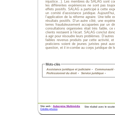
injustice...). Les membres du SALAG sont conv
les différentes expériences ne sont pas toujo
effets positifs. SALAG a participé à cette ex
un comité d’assistance juridique. Aujourd’hu
l’application de la réforme agraire. Une telle
résultats positifs. D’un autre côté, une expé
terres frauduleusement accaparées par un diri
consultations organisées était très faible, ce
clients restaient à l’écart. SALAG conclut do
à agir pour résoudre leurs problèmes. D’autres 
faibles revenus produits par cette activité, 
praticiens soient de jeunes juristes peut aus
question, et il in-combe au corps juridique de l
Mots-clés
-
Assistance juridique et judiciaire
Communauté
-
-
Professionnel du droit
Service juridique
Site web :
Aubergine Multimédia
Site réalisé avec le sout
Crédits photos