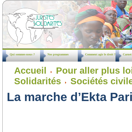
Qui sommes-nous ?
Nos programmes
Comment agir le droit ?
Carnet
Accueil
Pour aller plus loi
Solidarités
Sociétés civil
La marche d’Ekta Pari