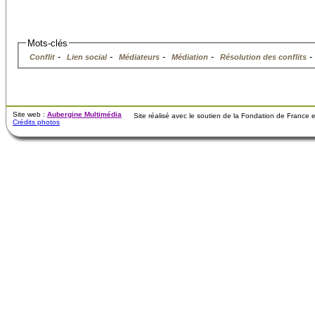
Mots-clés
-
-
-
-
-
Conflit
Lien social
Médiateurs
Médiation
Résolution des conflits
Site web :
Aubergine Multimédia
Site réalisé avec le soutien de la Fondation de France
Crédits photos